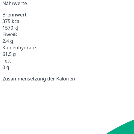
Nährwerte
Brennwert
375 kcal
1570 kJ
Eiweiß
2,4 g
Kohlenhydrate
61,5 g
Fett
0 g
Zusammensetzung der Kalorien