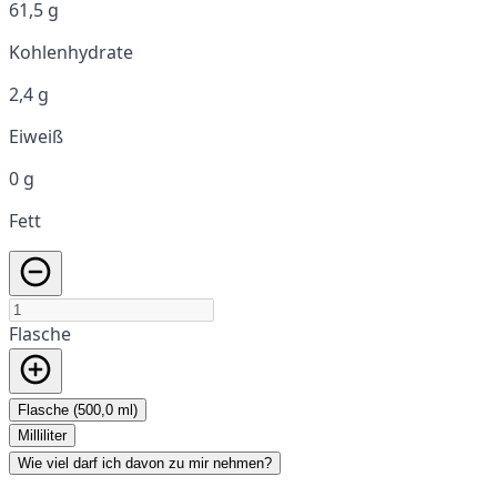
61,5 g
Kohlenhydrate
2,4 g
Eiweiß
0 g
Fett
Flasche
Flasche (500,0 ml)
Milliliter
Wie viel darf ich davon zu mir nehmen?