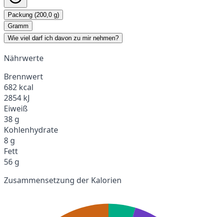
Packung (200,0 g)
Gramm
Wie viel darf ich davon zu mir nehmen?
Nährwerte
Brennwert
682 kcal
2854 kJ
Eiweiß
38 g
Kohlenhydrate
8 g
Fett
56 g
Zusammensetzung der Kalorien