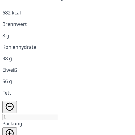
682 kcal
Brennwert
8 g
Kohlenhydrate
38 g
Eiweiß
56 g
Fett
Packung