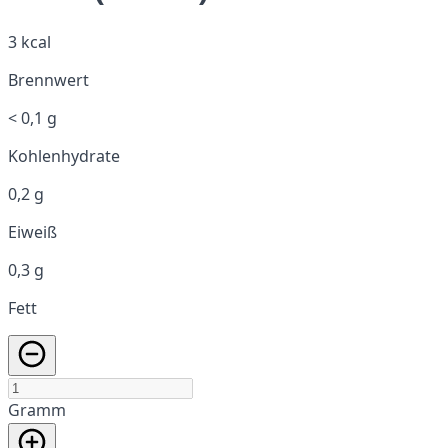
3 kcal
Brennwert
< 0,1 g
Kohlenhydrate
0,2 g
Eiweiß
0,3 g
Fett
Gramm