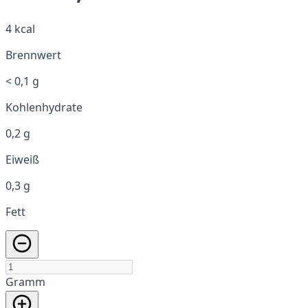
4 kcal
Brennwert
< 0,1 g
Kohlenhydrate
0,2 g
Eiweiß
0,3 g
Fett
Gramm