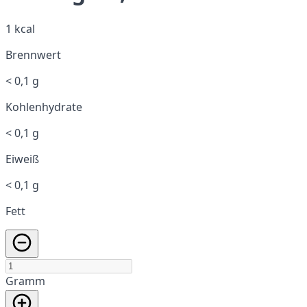
1 kcal
Brennwert
< 0,1 g
Kohlenhydrate
< 0,1 g
Eiweiß
< 0,1 g
Fett
Gramm