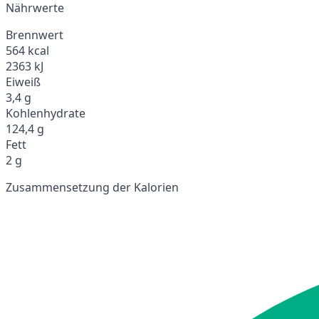
Nährwerte
Brennwert
564 kcal
2363 kJ
Eiweiß
3,4 g
Kohlenhydrate
124,4 g
Fett
2 g
Zusammensetzung der Kalorien