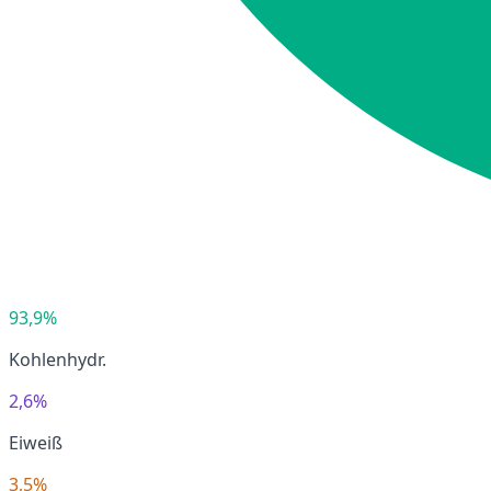
93,9%
Kohlenhydr.
2,6%
Eiweiß
3,5%