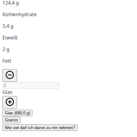
124,4 g
Kohlenhydrate
3,4 g
Eiweiß
2 g
Fett
Glas
Glas (680,0 g)
Gramm
Wie viel darf ich davon zu mir nehmen?