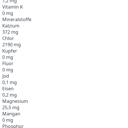
1,2 mg
Vitamin K
0 mg
Mineralstoffe
Kalzium
372 mg
Chlor
2190 mg
Kupfer
0 mg
Fluor
0 mg
Jod
0,1 mg
Eisen
0,2 mg
Magnesium
25,5 mg
Mangan
0 mg
Phosphor