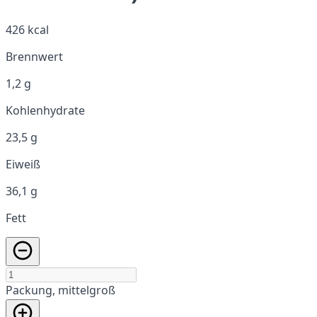
426 kcal
Brennwert
1,2 g
Kohlenhydrate
23,5 g
Eiweiß
36,1 g
Fett
Packung, mittelgroß