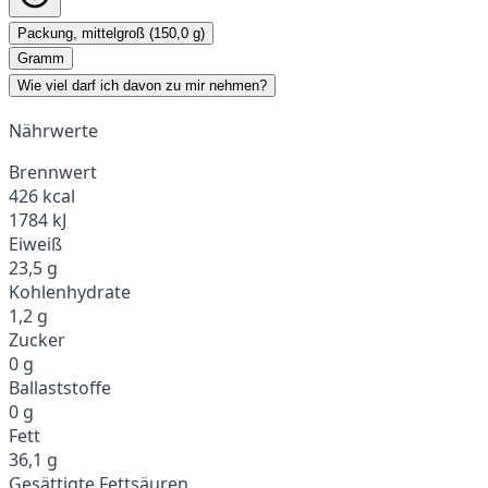
Packung, mittelgroß (150,0 g)
Gramm
Wie viel darf ich davon zu mir nehmen?
Nährwerte
Brennwert
426 kcal
1784 kJ
Eiweiß
23,5 g
Kohlenhydrate
1,2 g
Zucker
0 g
Ballaststoffe
0 g
Fett
36,1 g
Gesättigte Fettsäuren