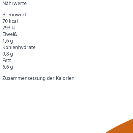
Nährwerte
Brennwert
70 kcal
293 kJ
Eiweiß
1,6 g
Kohlenhydrate
0,8 g
Fett
6,6 g
Zusammensetzung der Kalorien