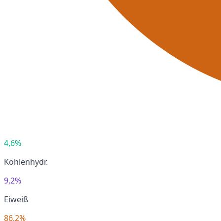
4,6%
Kohlenhydr.
9,2%
Eiweiß
86,2%