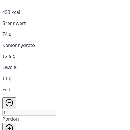
453 kcal
Brennwert
74 g
Kohlenhydrate
12,5 g
Eiweiß
11 g
Fett
Portion