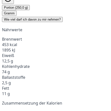
Portion (250,0 g)
Gramm
Wie viel darf ich davon zu mir nehmen?
Nährwerte
Brennwert
453 kcal
1895 kJ
Eiweiß
12,5 g
Kohlenhydrate
74 g
Ballaststoffe
2,5 g
Fett
11 g
Zusammensetzung der Kalorien