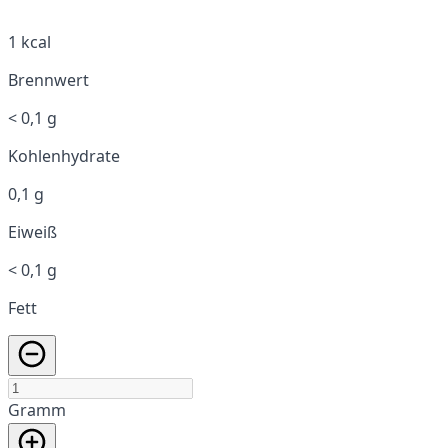
1 kcal
Brennwert
< 0,1 g
Kohlenhydrate
0,1 g
Eiweiß
< 0,1 g
Fett
Gramm