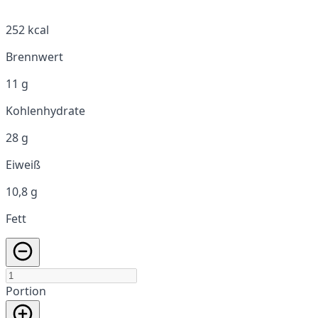
252 kcal
Brennwert
11 g
Kohlenhydrate
28 g
Eiweiß
10,8 g
Fett
Portion