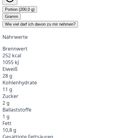
Portion (200,0 g)
Gramm
Wie viel darf ich davon zu mir nehmen?
Nährwerte
Brennwert
252 kcal
1055 kJ
Eiweiß
28 g
Kohlenhydrate
11 g
Zucker
2 g
Ballaststoffe
1 g
Fett
10,8 g
Gesättigte Fettsäuren