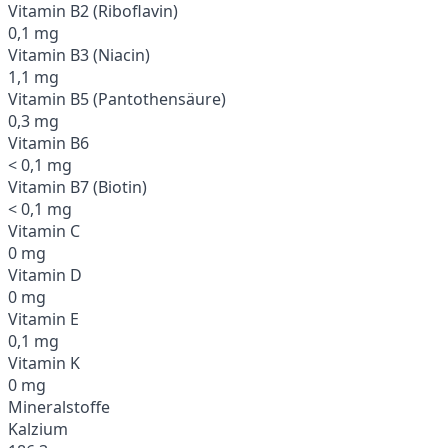
Vitamin B2 (Riboflavin)
0,1 mg
Vitamin B3 (Niacin)
1,1 mg
Vitamin B5 (Pantothensäure)
0,3 mg
Vitamin B6
< 0,1 mg
Vitamin B7 (Biotin)
< 0,1 mg
Vitamin C
0 mg
Vitamin D
0 mg
Vitamin E
0,1 mg
Vitamin K
0 mg
Mineralstoffe
Kalzium