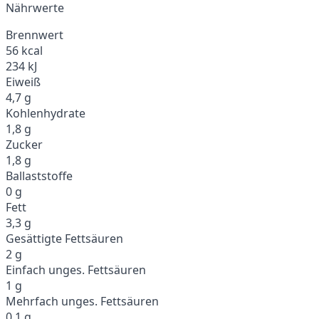
Nährwerte
Brennwert
56 kcal
234 kJ
Eiweiß
4,7 g
Kohlenhydrate
1,8 g
Zucker
1,8 g
Ballaststoffe
0 g
Fett
3,3 g
Gesättigte Fettsäuren
2 g
Einfach unges. Fettsäuren
1 g
Mehrfach unges. Fettsäuren
0,1 g