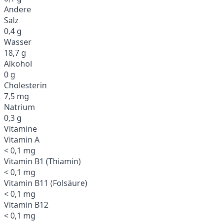
Andere
Salz
0,4 g
Wasser
18,7 g
Alkohol
0 g
Cholesterin
7,5 mg
Natrium
0,3 g
Vitamine
Vitamin A
< 0,1 mg
Vitamin B1 (Thiamin)
< 0,1 mg
Vitamin B11 (Folsäure)
< 0,1 mg
Vitamin B12
< 0,1 mg