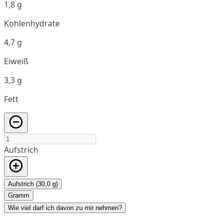
1,8 g
Kohlenhydrate
4,7 g
Eiweiß
3,3 g
Fett
Aufstrich
Aufstrich (30,0 g)
Gramm
Wie viel darf ich davon zu mir nehmen?