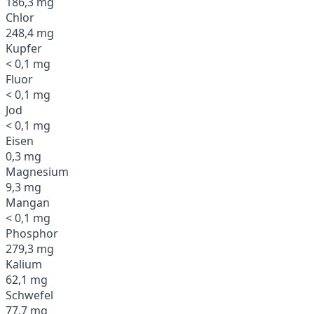
186,3 mg
Chlor
248,4 mg
Kupfer
< 0,1 mg
Fluor
< 0,1 mg
Jod
< 0,1 mg
Eisen
0,3 mg
Magnesium
9,3 mg
Mangan
< 0,1 mg
Phosphor
279,3 mg
Kalium
62,1 mg
Schwefel
77,7 mg