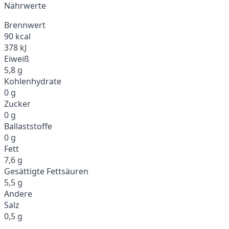
Nährwerte
Brennwert
90 kcal
378 kJ
Eiweiß
5,8 g
Kohlenhydrate
0 g
Zucker
0 g
Ballaststoffe
0 g
Fett
7,6 g
Gesättigte Fettsäuren
5,5 g
Andere
Salz
0,5 g