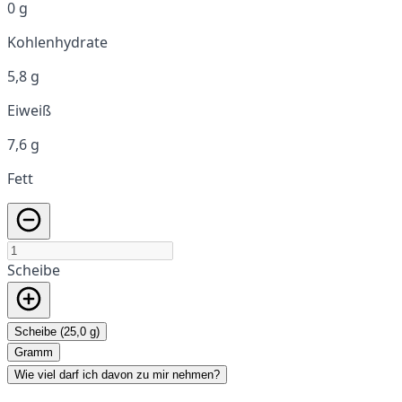
0 g
Kohlenhydrate
5,8 g
Eiweiß
7,6 g
Fett
Scheibe
Scheibe (25,0 g)
Gramm
Wie viel darf ich davon zu mir nehmen?