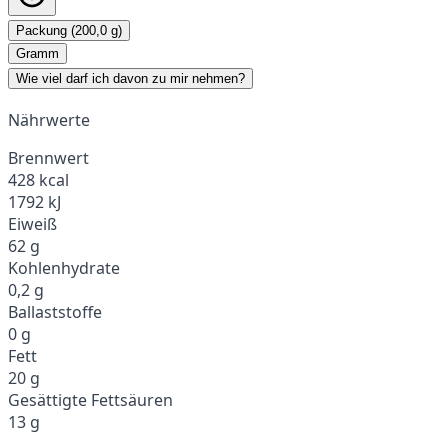
Packung (200,0 g)
Gramm
Wie viel darf ich davon zu mir nehmen?
Nährwerte
Brennwert
428 kcal
1792 kJ
Eiweiß
62 g
Kohlenhydrate
0,2 g
Ballaststoffe
0 g
Fett
20 g
Gesättigte Fettsäuren
13 g