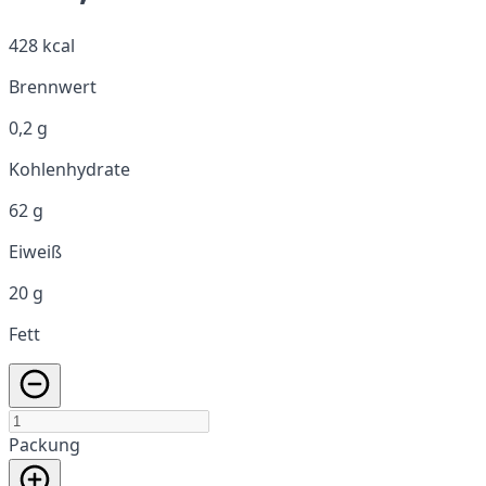
428 kcal
Brennwert
0,2 g
Kohlenhydrate
62 g
Eiweiß
20 g
Fett
Packung