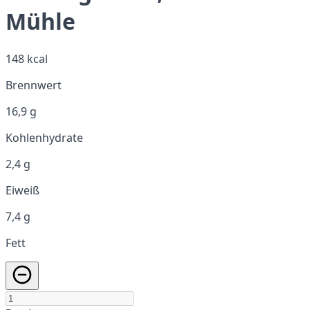
Mühle
148 kcal
Brennwert
16,9 g
Kohlenhydrate
2,4 g
Eiweiß
7,4 g
Fett