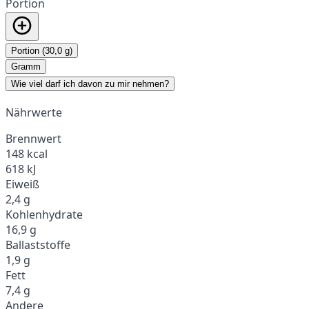
Portion
Portion (30,0 g)
Gramm
Wie viel darf ich davon zu mir nehmen?
Nährwerte
Brennwert
148 kcal
618 kJ
Eiweiß
2,4 g
Kohlenhydrate
16,9 g
Ballaststoffe
1,9 g
Fett
7,4 g
Andere