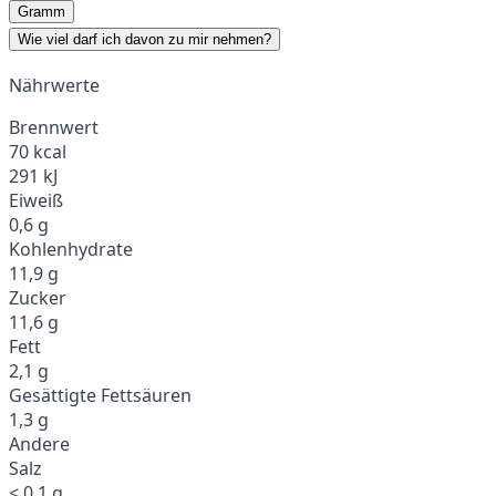
Gramm
Wie viel darf ich davon zu mir nehmen?
Nährwerte
Brennwert
70 kcal
291 kJ
Eiweiß
0,6 g
Kohlenhydrate
11,9 g
Zucker
11,6 g
Fett
2,1 g
Gesättigte Fettsäuren
1,3 g
Andere
Salz
< 0,1 g