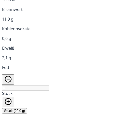
Brennwert
11,9 g
Kohlenhydrate
0,6 g
Eiweiß
2,1 g
Fett
Stück
Stück (20,0 g)