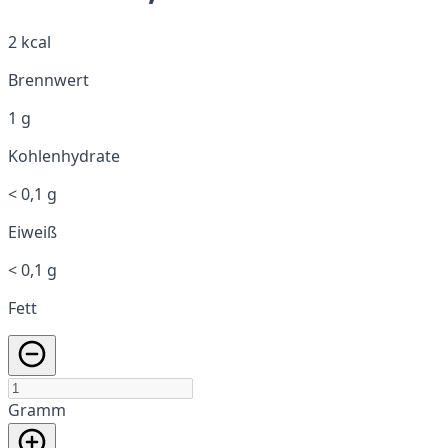
2 kcal
Brennwert
1 g
Kohlenhydrate
< 0,1 g
Eiweiß
< 0,1 g
Fett
Gramm