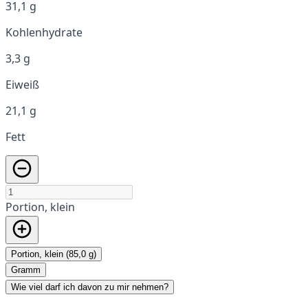
31,1 g
Kohlenhydrate
3,3 g
Eiweiß
21,1 g
Fett
Portion, klein
Portion, klein (85,0 g)
Gramm
Wie viel darf ich davon zu mir nehmen?