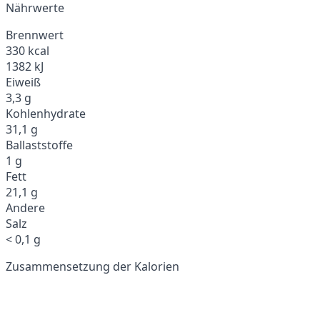
Nährwerte
Brennwert
330 kcal
1382 kJ
Eiweiß
3,3 g
Kohlenhydrate
31,1 g
Ballaststoffe
1 g
Fett
21,1 g
Andere
Salz
< 0,1 g
Zusammensetzung der Kalorien