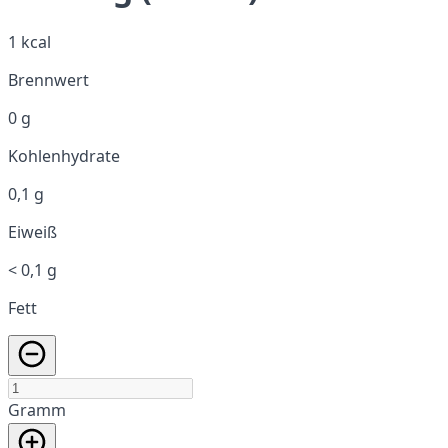
1 kcal
Brennwert
0 g
Kohlenhydrate
0,1 g
Eiweiß
< 0,1 g
Fett
Gramm