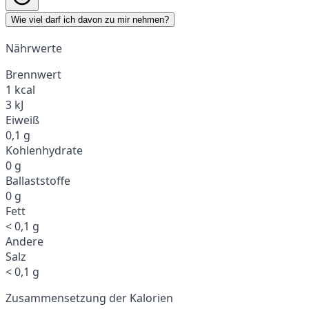
Wie viel darf ich davon zu mir nehmen?
Nährwerte
Brennwert
1 kcal
3 kJ
Eiweiß
0,1 g
Kohlenhydrate
0 g
Ballaststoffe
0 g
Fett
< 0,1 g
Andere
Salz
< 0,1 g
Zusammensetzung der Kalorien