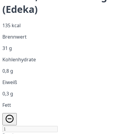
(Edeka)
135 kcal
Brennwert
31 g
Kohlenhydrate
0,8 g
Eiweiß
0,3 g
Fett