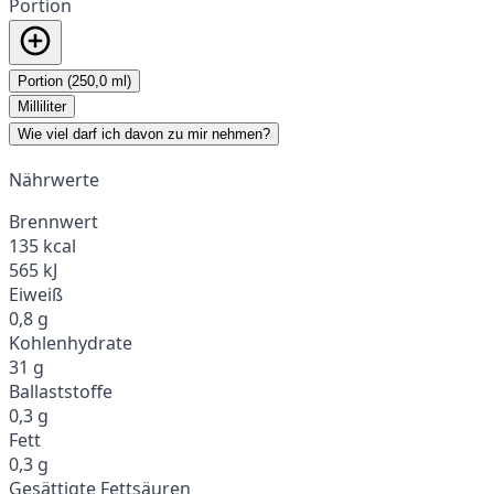
Portion
Portion (250,0 ml)
Milliliter
Wie viel darf ich davon zu mir nehmen?
Nährwerte
Brennwert
135 kcal
565 kJ
Eiweiß
0,8 g
Kohlenhydrate
31 g
Ballaststoffe
0,3 g
Fett
0,3 g
Gesättigte Fettsäuren