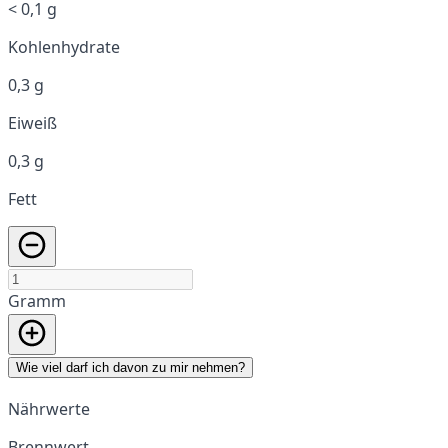
< 0,1 g
Kohlenhydrate
0,3 g
Eiweiß
0,3 g
Fett
Gramm
Wie viel darf ich davon zu mir nehmen?
Nährwerte
Brennwert