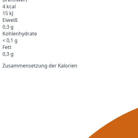
4 kcal
15 kJ
Eiweiß
0,3 g
Kohlenhydrate
< 0,1 g
Fett
0,3 g
Zusammensetzung der Kalorien