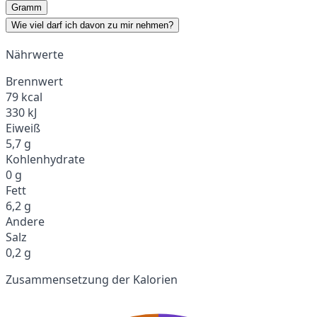
Gramm
Wie viel darf ich davon zu mir nehmen?
Nährwerte
Brennwert
79 kcal
330 kJ
Eiweiß
5,7 g
Kohlenhydrate
0 g
Fett
6,2 g
Andere
Salz
0,2 g
Zusammensetzung der Kalorien