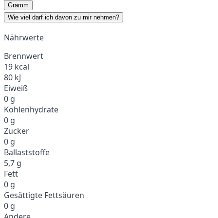
Gramm
Wie viel darf ich davon zu mir nehmen?
Nährwerte
Brennwert
19 kcal
80 kJ
Eiweiß
0 g
Kohlenhydrate
0 g
Zucker
0 g
Ballaststoffe
5,7 g
Fett
0 g
Gesättigte Fettsäuren
0 g
Andere