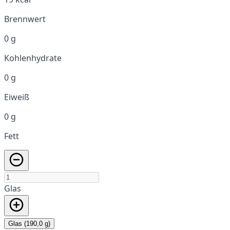
Brennwert
0 g
Kohlenhydrate
0 g
Eiweiß
0 g
Fett
Glas
Glas (190,0 g)