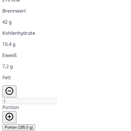
Brennwert
42 g
Kohlenhydrate
10,4 g
Eiweiß
7,2 g
Fett
Portion
Portion (185,0 g)