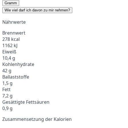
Gramm
Wie viel darf ich davon zu mir nehmen?
Nährwerte
Brennwert
278 kcal
1162 kJ
Eiweiß
10,4 g
Kohlenhydrate
42 g
Ballaststoffe
1,5 g
Fett
7,2 g
Gesättigte Fettsäuren
0,9 g
Zusammensetzung der Kalorien