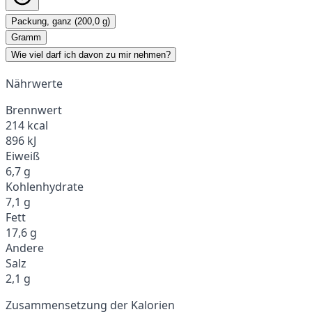
Packung, ganz (200,0 g)
Gramm
Wie viel darf ich davon zu mir nehmen?
Nährwerte
Brennwert
214 kcal
896 kJ
Eiweiß
6,7 g
Kohlenhydrate
7,1 g
Fett
17,6 g
Andere
Salz
2,1 g
Zusammensetzung der Kalorien