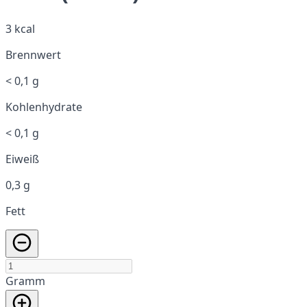
3 kcal
Brennwert
< 0,1 g
Kohlenhydrate
< 0,1 g
Eiweiß
0,3 g
Fett
Gramm