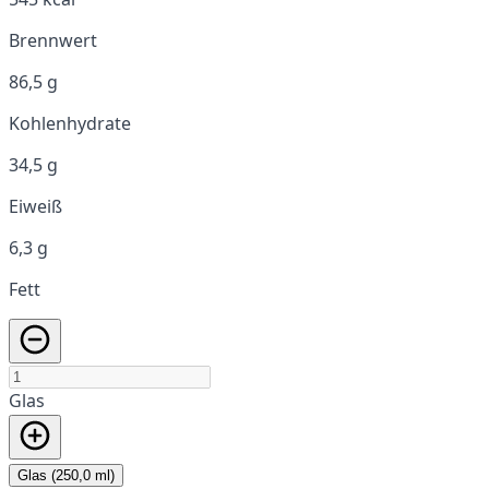
Brennwert
86,5 g
Kohlenhydrate
34,5 g
Eiweiß
6,3 g
Fett
Glas
Glas (250,0 ml)