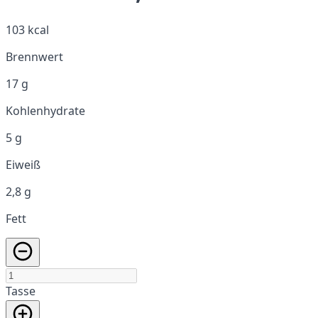
103 kcal
Brennwert
17 g
Kohlenhydrate
5 g
Eiweiß
2,8 g
Fett
Tasse