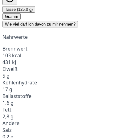
Tasse (125,0 g)
Gramm
Wie viel darf ich davon zu mir nehmen?
Nährwerte
Brennwert
103 kcal
431 kJ
Eiweiß
5 g
Kohlenhydrate
17 g
Ballaststoffe
1,6 g
Fett
2,8 g
Andere
Salz
0,2 g