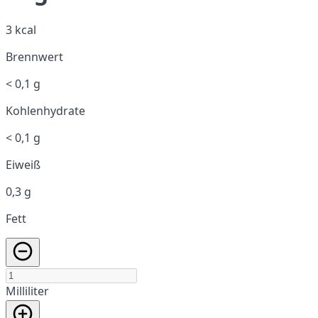
3 kcal
Brennwert
< 0,1 g
Kohlenhydrate
< 0,1 g
Eiweiß
0,3 g
Fett
Milliliter