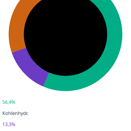
56,4%
Kohlenhydr.
13,3%