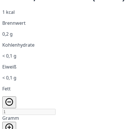
1 kcal
Brennwert
0,2 g
Kohlenhydrate
< 0,1 g
Eiweiß
< 0,1 g
Fett
Gramm