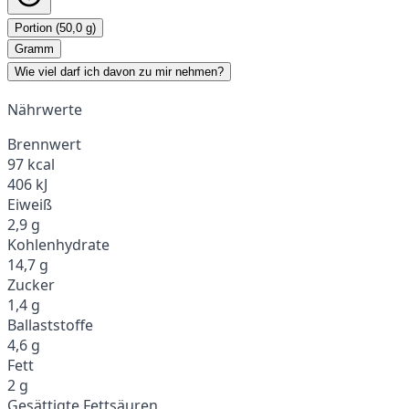
Portion (50,0 g)
Gramm
Wie viel darf ich davon zu mir nehmen?
Nährwerte
Brennwert
97 kcal
406 kJ
Eiweiß
2,9 g
Kohlenhydrate
14,7 g
Zucker
1,4 g
Ballaststoffe
4,6 g
Fett
2 g
Gesättigte Fettsäuren