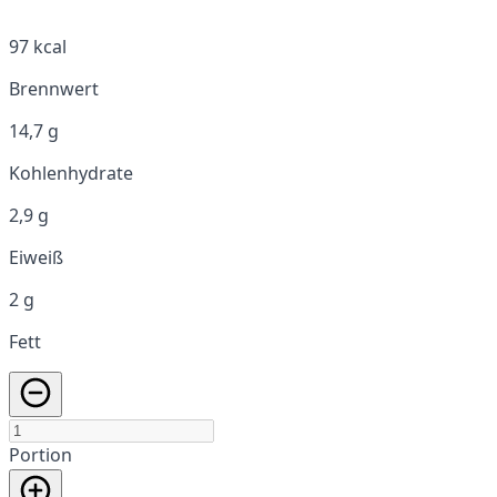
97 kcal
Brennwert
14,7 g
Kohlenhydrate
2,9 g
Eiweiß
2 g
Fett
Portion