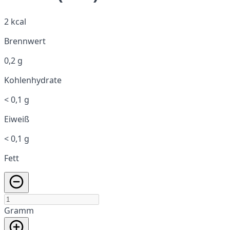
2 kcal
Brennwert
0,2 g
Kohlenhydrate
< 0,1 g
Eiweiß
< 0,1 g
Fett
Gramm