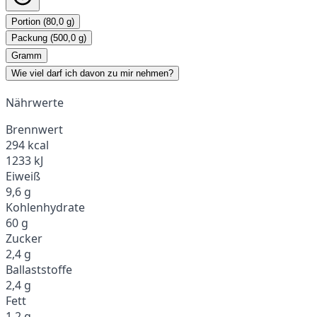
Portion (80,0 g)
Packung (500,0 g)
Gramm
Wie viel darf ich davon zu mir nehmen?
Nährwerte
Brennwert
294 kcal
1233 kJ
Eiweiß
9,6 g
Kohlenhydrate
60 g
Zucker
2,4 g
Ballaststoffe
2,4 g
Fett
1,2 g