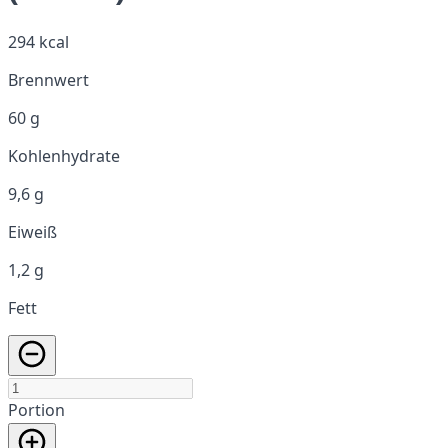
294 kcal
Brennwert
60 g
Kohlenhydrate
9,6 g
Eiweiß
1,2 g
Fett
Portion