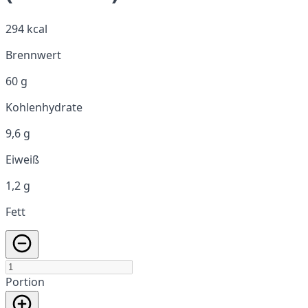
294 kcal
Brennwert
60 g
Kohlenhydrate
9,6 g
Eiweiß
1,2 g
Fett
Portion