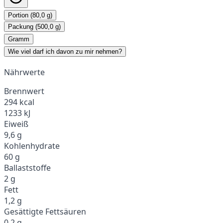
Portion (80,0 g)
Packung (500,0 g)
Gramm
Wie viel darf ich davon zu mir nehmen?
Nährwerte
Brennwert
294 kcal
1233 kJ
Eiweiß
9,6 g
Kohlenhydrate
60 g
Ballaststoffe
2 g
Fett
1,2 g
Gesättigte Fettsäuren
0,2 g