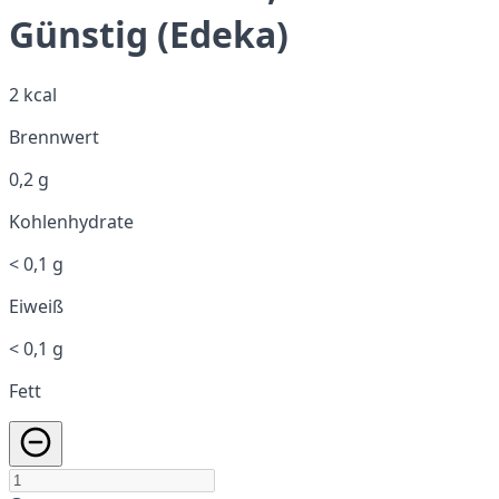
Günstig (Edeka)
2 kcal
Brennwert
0,2 g
Kohlenhydrate
< 0,1 g
Eiweiß
< 0,1 g
Fett