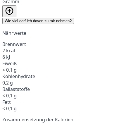
Gramm
Wie viel darf ich davon zu mir nehmen?
Nährwerte
Brennwert
2 kcal
6 kJ
Eiweiß
< 0,1 g
Kohlenhydrate
0,2 g
Ballaststoffe
< 0,1 g
Fett
< 0,1 g
Zusammensetzung der Kalorien