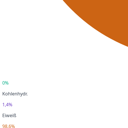
0%
Kohlenhydr.
1,4%
Eiweiß
98,6%