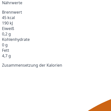
Nährwerte
Brennwert
45 kcal
190 kJ
Eiweiß
0,2 g
Kohlenhydrate
0 g
Fett
4,7 g
Zusammensetzung der Kalorien