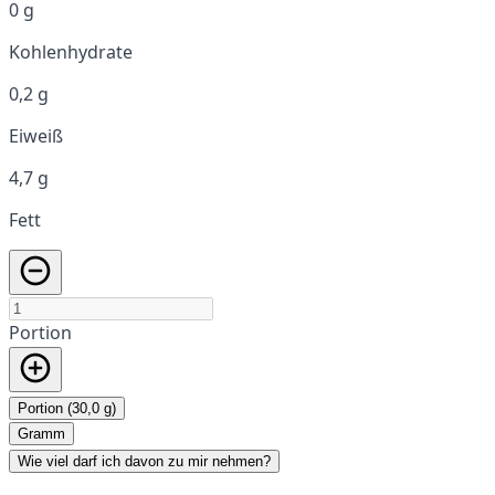
0 g
Kohlenhydrate
0,2 g
Eiweiß
4,7 g
Fett
Portion
Portion (30,0 g)
Gramm
Wie viel darf ich davon zu mir nehmen?