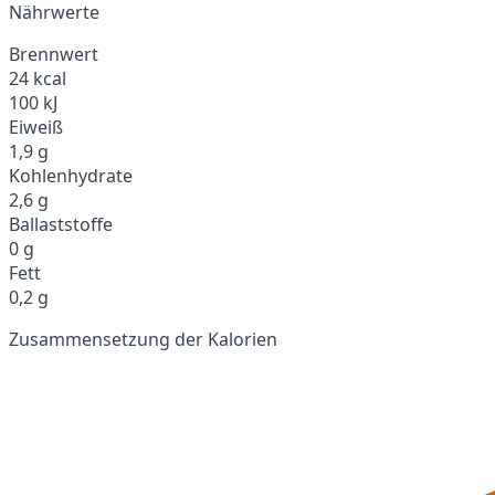
Nährwerte
Brennwert
24 kcal
100 kJ
Eiweiß
1,9 g
Kohlenhydrate
2,6 g
Ballaststoffe
0 g
Fett
0,2 g
Zusammensetzung der Kalorien