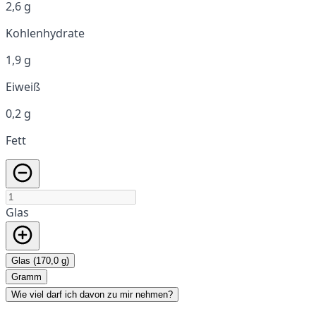
2,6 g
Kohlenhydrate
1,9 g
Eiweiß
0,2 g
Fett
Glas
Glas (170,0 g)
Gramm
Wie viel darf ich davon zu mir nehmen?