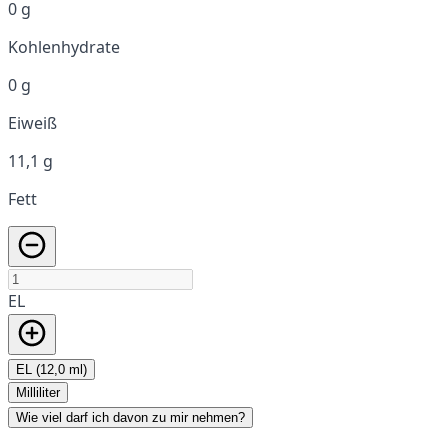
0 g
Kohlenhydrate
0 g
Eiweiß
11,1 g
Fett
EL
EL (12,0 ml)
Milliliter
Wie viel darf ich davon zu mir nehmen?