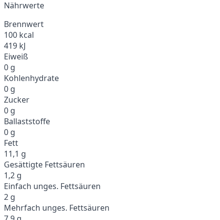
Nährwerte
Brennwert
100 kcal
419 kJ
Eiweiß
0 g
Kohlenhydrate
0 g
Zucker
0 g
Ballaststoffe
0 g
Fett
11,1 g
Gesättigte Fettsäuren
1,2 g
Einfach unges. Fettsäuren
2 g
Mehrfach unges. Fettsäuren
7,9 g