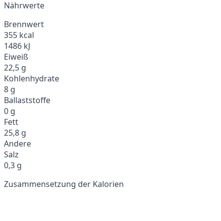
Nährwerte
Brennwert
355 kcal
1486 kJ
Eiweiß
22,5 g
Kohlenhydrate
8 g
Ballaststoffe
0 g
Fett
25,8 g
Andere
Salz
0,3 g
Zusammensetzung der Kalorien