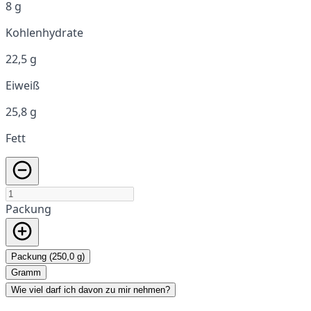
8 g
Kohlenhydrate
22,5 g
Eiweiß
25,8 g
Fett
Packung
Packung (250,0 g)
Gramm
Wie viel darf ich davon zu mir nehmen?