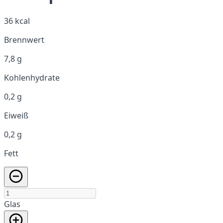
36 kcal
Brennwert
7,8 g
Kohlenhydrate
0,2 g
Eiweiß
0,2 g
Fett
Glas