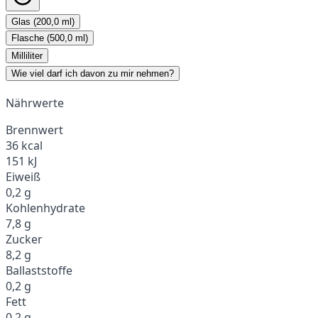
Glas (200,0 ml)
Flasche (500,0 ml)
Milliliter
Wie viel darf ich davon zu mir nehmen?
Nährwerte
Brennwert
36 kcal
151 kJ
Eiweiß
0,2 g
Kohlenhydrate
7,8 g
Zucker
8,2 g
Ballaststoffe
0,2 g
Fett
0,2 g