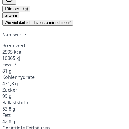
Tüte (750,0 g)
Gramm
Wie viel darf ich davon zu mir nehmen?
Nährwerte
Brennwert
2595 kcal
10865 kJ
Eiweiß
81 g
Kohlenhydrate
471,8 g
Zucker
99 g
Ballaststoffe
63,8 g
Fett
42,8 g
Gesättigte Fettsäuren