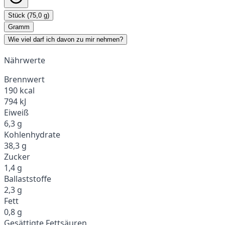
Stück (75,0 g)
Gramm
Wie viel darf ich davon zu mir nehmen?
Nährwerte
Brennwert
190 kcal
794 kJ
Eiweiß
6,3 g
Kohlenhydrate
38,3 g
Zucker
1,4 g
Ballaststoffe
2,3 g
Fett
0,8 g
Gesättigte Fettsäuren