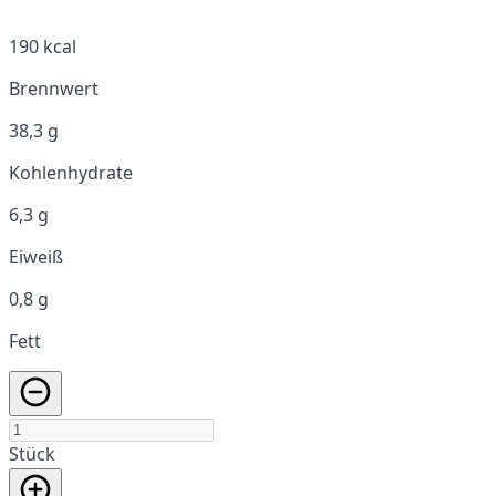
190 kcal
Brennwert
38,3 g
Kohlenhydrate
6,3 g
Eiweiß
0,8 g
Fett
Stück