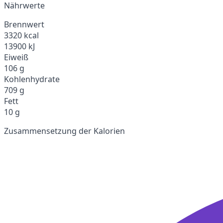
Nährwerte
Brennwert
3320 kcal
13900 kJ
Eiweiß
106 g
Kohlenhydrate
709 g
Fett
10 g
Zusammensetzung der Kalorien