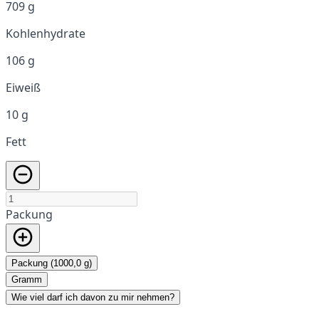
709 g
Kohlenhydrate
106 g
Eiweiß
10 g
Fett
Packung
Packung (1000,0 g)
Gramm
Wie viel darf ich davon zu mir nehmen?