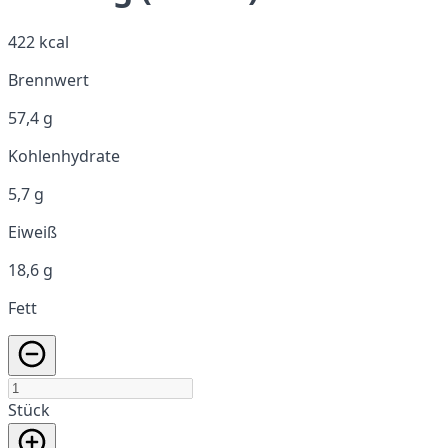
422 kcal
Brennwert
57,4 g
Kohlenhydrate
5,7 g
Eiweiß
18,6 g
Fett
Stück