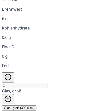
Brennwert
6 g
Kohlenhydrate
0,6 g
Eiweiß
0 g
Fett
Glas, groß
Glas, groß (300,0 ml)