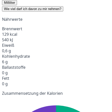
Milliliter
Wie viel darf ich davon zu mir nehmen?
Nährwerte
Brennwert
129 kcal
540 kJ
Eiweiß
0,6 g
Kohlenhydrate
6 g
Ballaststoffe
0 g
Fett
0 g
Zusammensetzung der Kalorien