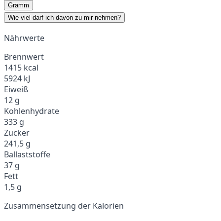
Gramm
Wie viel darf ich davon zu mir nehmen?
Nährwerte
Brennwert
1415 kcal
5924 kJ
Eiweiß
12 g
Kohlenhydrate
333 g
Zucker
241,5 g
Ballaststoffe
37 g
Fett
1,5 g
Zusammensetzung der Kalorien