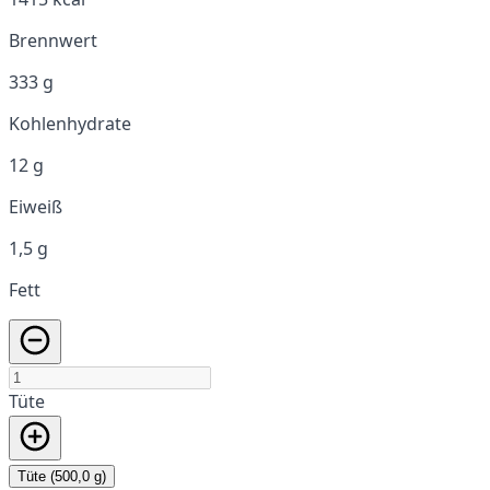
Brennwert
333 g
Kohlenhydrate
12 g
Eiweiß
1,5 g
Fett
Tüte
Tüte (500,0 g)