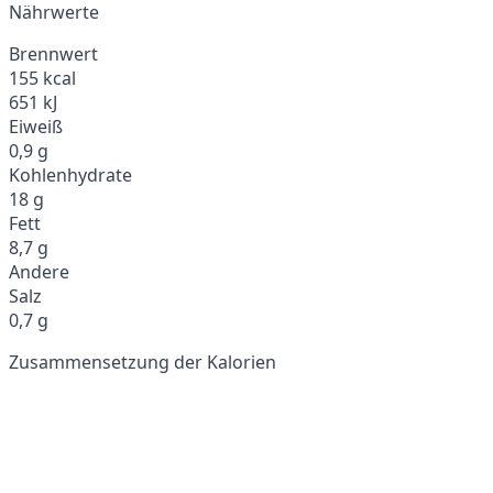
Nährwerte
Brennwert
155 kcal
651 kJ
Eiweiß
0,9 g
Kohlenhydrate
18 g
Fett
8,7 g
Andere
Salz
0,7 g
Zusammensetzung der Kalorien