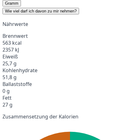
Gramm
Wie viel darf ich davon zu mir nehmen?
Nährwerte
Brennwert
563 kcal
2357 kJ
Eiweiß
25,7 g
Kohlenhydrate
51,8 g
Ballaststoffe
0 g
Fett
27 g
Zusammensetzung der Kalorien