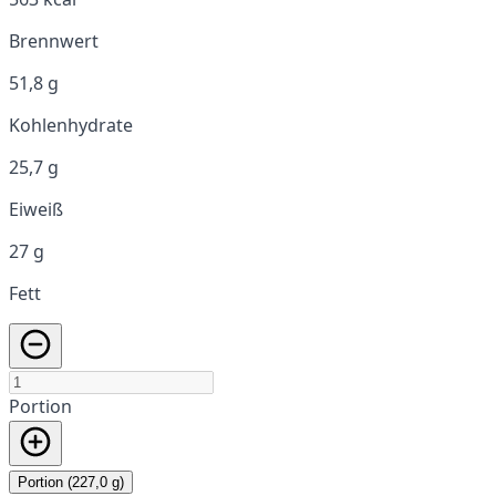
Brennwert
51,8 g
Kohlenhydrate
25,7 g
Eiweiß
27 g
Fett
Portion
Portion (227,0 g)