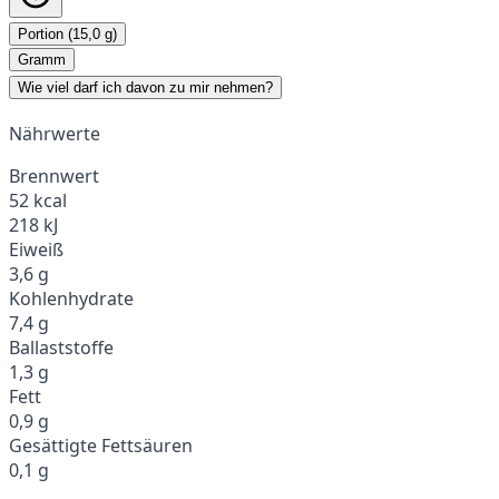
Portion (15,0 g)
Gramm
Wie viel darf ich davon zu mir nehmen?
Nährwerte
Brennwert
52 kcal
218 kJ
Eiweiß
3,6 g
Kohlenhydrate
7,4 g
Ballaststoffe
1,3 g
Fett
0,9 g
Gesättigte Fettsäuren
0,1 g