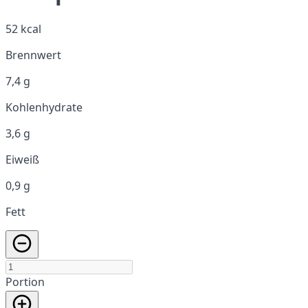
52 kcal
Brennwert
7,4 g
Kohlenhydrate
3,6 g
Eiweiß
0,9 g
Fett
Portion