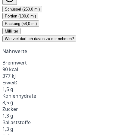
Schüssel (250,0 ml)
Portion (100,0 ml)
Packung (58,0 ml)
Milliliter
Wie viel darf ich davon zu mir nehmen?
Nährwerte
Brennwert
90 kcal
377 kJ
Eiweiß
1,5 g
Kohlenhydrate
8,5 g
Zucker
1,3 g
Ballaststoffe
1,3 g