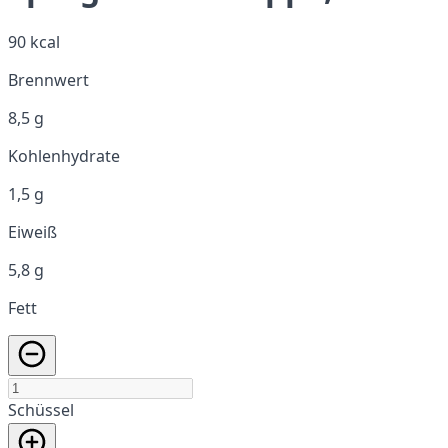
90 kcal
Brennwert
8,5 g
Kohlenhydrate
1,5 g
Eiweiß
5,8 g
Fett
Schüssel